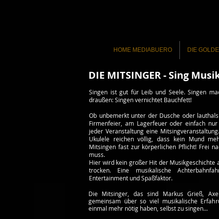
HOME MEDIABUERO
DIE GOLD
DIE MITSINGER - Sing Musi
Singen ist gut für Leib und Seele. Singen ma
draußen: Singen vernichtet Bauchfett!
Ob unbemerkt unter der Dusche oder lauthals 
Firmenfeier, am Lagerfeuer oder einfach nur
jeder Veranstaltung eine Mitsingveranstaltung
Ukulele reichen völlig, dass kein Mund meh
Mitsingen fast zur körperlichen Pflicht! Frei 
muss.
Hier wird kein großer Hit der Musikgeschichte 
trocken. Eine musikalische Achterbahnfa
Entertainment und Spaßfaktor.
Die Mitsinger, das sind Markus Grieß, Axe
gemeinsam über so viel musikalische Erfahr
einmal mehr nötig haben, selbst zu singen...