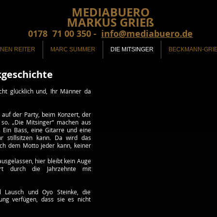
MEDIABUERO
MARKUS GRIEß
0178 71 00 350 -
info@mediabuero.de
ENEN REITER
MARC SUMMER
DIE MITSINGER
BECKMANN-GRI
kgeschichte
cht glücklich und, Ihr Männer da
auf der Party, beim Konzert, der
 so. „Die Mitsinger“ machen aus
. Ein Bass, eine Gitarre und eine
r stillsitzen kann. Da wird das
nach dem Motto jeder kann, keiner
ausgelassen, hier bleibt kein Auge
hrt durch die Jahrzehnte mit
l Lausch und Oyo Steinke, die
ung verfügen, dass sie es nicht