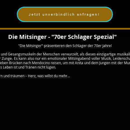
Jetzt unverbindlich anfragen!
Die Mitsinger - "70er Schlager Spezial"
"Die Mitsinger" präsentieren den Schlager der 70er Jahre!
en und Gesangsmuskeln der Menschen verwurzelt, als dieses einzigartige musikalis
r Zunge. Es kann also nur ein emotionaler Mitsingabend voller Musik, Leidensch
 sieben Brücken nach Mendocino reisen, um mit Anita und dem Jungen mit der 
s Leben ist und Tränen nicht lügen.
ern und träumen – Herz, was willst du mehr…