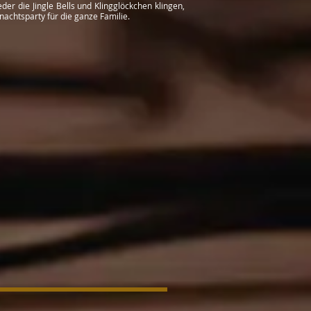
er die Jingle Bells und Klingglöckchen klingen,
nachtsparty für die ganze Familie.