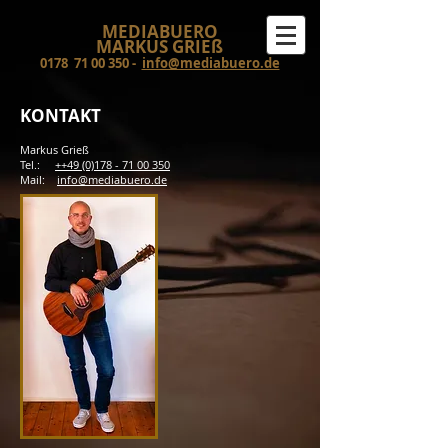
MEDIABUERO
MARKUS GRIEß
0178
71 00 350
-
info@mediabuero.de
KONTAKT
Markus Grieß
Tel.:
++49 (0)178 - 71 00 350
Mail:
info@mediabuero.de